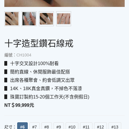
十字造型鑽石線戒
編號：
CH1004
▋ 十字交叉設計100%耐看
▋ 簡約直線、休閒服飾最佳配搭
▋ 出席各種聚會、約會低調又出眾
▋ 14K、18K真金真鑽，不掉色不落漆
▋ 珠寶訂製約15-20個工作天(不含例假日)
NT＄
99,999
元
尺寸：
#6
#7
#8
#9
#10
#11
#12
#13