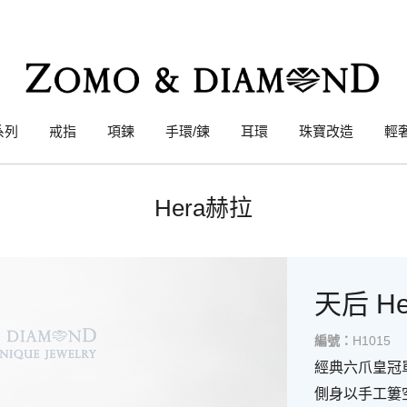
系列
戒指
項鍊
手環/鍊
耳環
珠寶改造
輕
Hera赫拉
天后 He
編號：
H1015
經典六爪皇冠
側身以手工簍