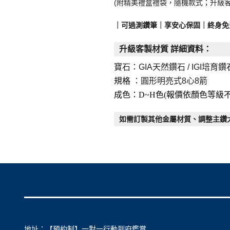
(附精美禮盒禮袋，隨機款式；升級
｜可過測鑽筆｜享安心保固｜終身免
升級客製材質 詳細資料：
寶石：
GIA天然鑽石
/ I
GI培育鑽
規格
：圓形明亮式8心8箭
成色：D~H色(報價依顏色等級不
如需訂製其他金屬材質、調整主鑽
地址：【預約制】一對一行動到府鑑賞