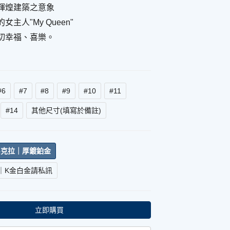
輝煌建築之意象
主人"My Queen"
切幸福、喜樂。
#6
#7
#8
#9
#10
#11
#14
其他尺寸(填寫於備註)
.5克拉｜厚鍍鉑金
｜K金白金請私訊
立即購買