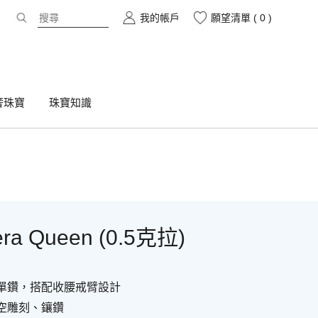
我的帳戶
願望清單 (
0
)
奢珠寶
珠寶知識
ra Queen (0.5克拉)
單鑽，搭配收腰戒臂設計
空雕刻、鑲鑽