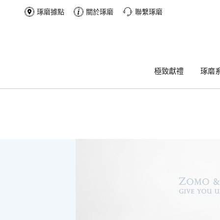
琢磨據點
關於琢磨
聯繫琢磨
極致獻禮
琢磨