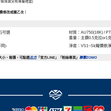
客製珠寶另有專屬禮盒)
費修改戒圍乙次｜
石可選
材質：AU750(18K) / P
重量：主鑽0.5克拉or1
同)
淨度：VS1~SI
(報價依
大小、報價，可點選
右方
「官方LINE」「粉絲專頁」
聯繫ZOMO