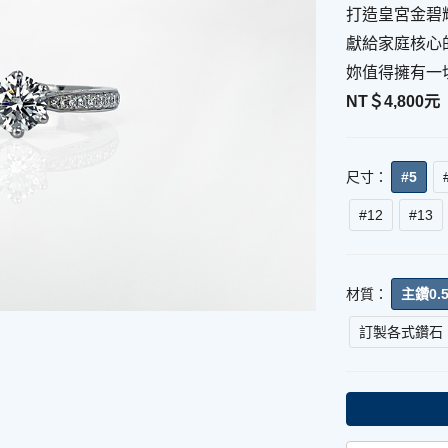
打造皇宮金碧
獻給家庭核心的女
妳值得擁有一
NT＄
4,800
元
尺寸：
#5
#12
#13
材質：
主鑽0
訂製各式鑽石